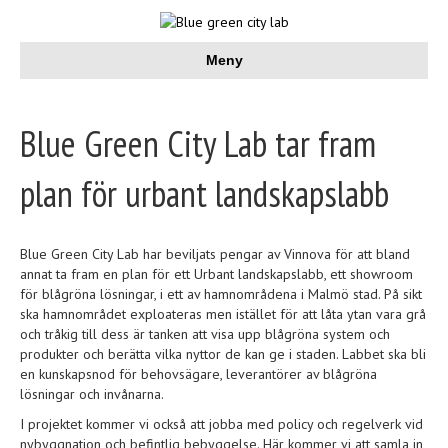
Meny
Blue Green City Lab tar fram
plan för urbant landskapslabb
Blue Green City Lab har beviljats pengar av Vinnova för att bland
annat ta fram en plan för ett Urbant landskapslabb, ett showroom
för blågröna lösningar, i ett av hamnområdena i Malmö stad. På sikt
ska hamnområdet exploateras men istället för att låta ytan vara grå
och tråkig till dess är tanken att visa upp blågröna system och
produkter och berätta vilka nyttor de kan ge i staden. Labbet ska bli
en kunskapsnod för behovsägare, leverantörer av blågröna
lösningar och invånarna.
I projektet kommer vi också att jobba med policy och regelverk vid
nybyggnation och befintlig bebyggelse. Här kommer vi att samla in